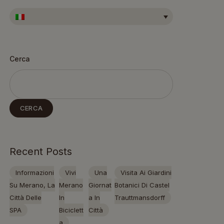
Cerca
CERCA
Recent Posts
Informazioni
Vivi
Una
Visita Ai Giardini
Su Merano, La
Merano
Giornat
Botanici Di Castel
Città Delle
In
A In
Trauttmansdorff
SPA
Biciclett
Città
A