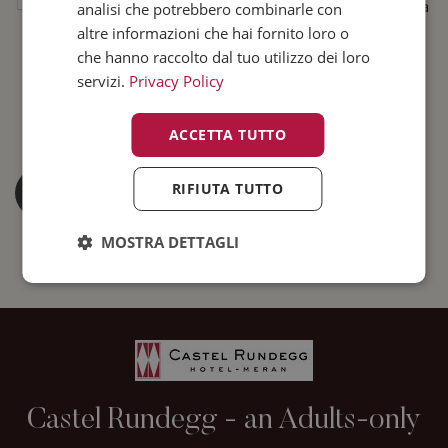
Consentire
*
potranno essere conservati sia
analisi che potrebbero combinarle con
altre informazioni che hai fornito loro o
in formato elettronico che
che hanno raccolto dal tuo utilizzo dei loro
cartaceo. I dati vengono
servizi.
Privacy Policy
utilizzati esclusivamente per
l'elaborazione della richiesta.
ACCETTA TUTTO
RIFIUTA TUTTO
MOSTRA DETTAGLI
Castel Rundegg - an Adults-only