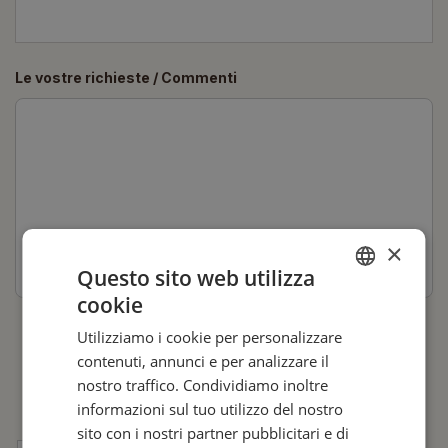
Le vostre richieste / Commenti
×
Questo sito web utilizza
cookie
ENGLISH
Utilizziamo i cookie per personalizzare
ITALIAN
Dichiaro di aver letto
contenuti, annunci e per analizzare il
l'informativa privacy e
GERMAN
nostro traffico. Condividiamo inoltre
acconsento al trattamento dei
informazioni sul tuo utilizzo del nostro
miei dati personali, che
sito con i nostri partner pubblicitari e di