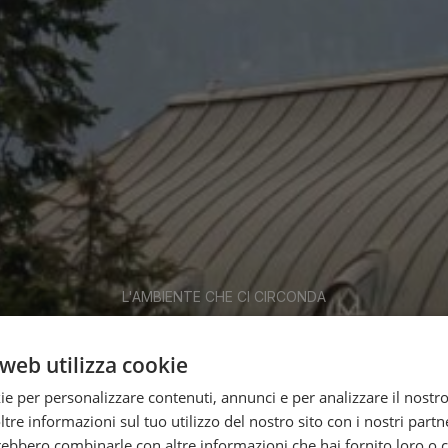
L'AMBIENTE CHE CI CIRCONDA
Una giornata in città
web utilizza cookie
ie per personalizzare contenuti, annunci e per analizzare il nostro 
re informazioni sul tuo utilizzo del nostro sito con i nostri partne
trebbero combinarle con altre informazioni che hai fornito loro o