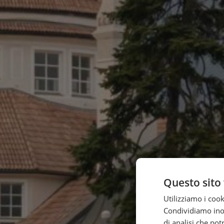
Questo sito 
Utilizziamo i cook
Condividiamo inolt
di analisi che po