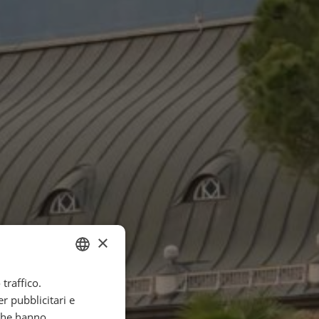
×
traffico.
ENGLISH
r pubblicitari e
ITALIAN
 che hanno