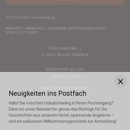
© 2024 Hotel Castel Rundegg
BEWUSST GEMACHT: LANGSAME GASTFREUNDSCHAFT
VON CC STUDIOS
Schennastraße 2
I-39012 Meran, Südtirol
info@rundegg.com
+39 0473 270705
CIN IT021051A1DJGFOXVN