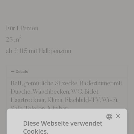
Für 1 Person
2
25 m
ab € 115 mit Halbpension
Details
Bett, gemütliche Sitzecke, Badezimmer mit
Dusche, Waschbecken, WC, Bidet,
Haartrockner, Klima, Flachbild-TV, Wi-Fi,
Safe, Telefon, Minibar
×
Auf Anfrage und bei Verfügbarkeit auch
Diese Webseite verwendet
mit Balkon
Cookies.
ENGLISH